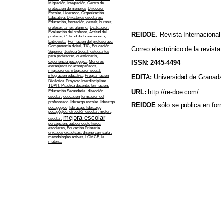
Migración, Integración, Centro de
protección de menores
Dirección
Escolar, Liderazgo, Organización
Educativa, Directores escolares.
Educación, formación, gestalt, burnout,
profesor, amor, alumno.
Evaluación,
Evaluación del profesor, Actitud del
REIDOE
. Revista Internaciona
profesor, Calidad de la enseñanza,
Entrevista.
Formación del profesorado,
Competencia digital, TIC, Educación
Correo electrónico de la revist
Superior
Justicia Social, estudiantes
para profesores, cuestionario,
ISSN: 2445-4494
experiencia pedagógica
Menores
extranjeros no acompañados,
migraciones, integración social,
EDITA:
Universidad de Granad
integración educativa
Programación
Didáctica
Proyecto Interdisciplinar
TDAH, Práctica docente, formación,
URL:
http://re-doe.com/
Educación Secundaria.
dirección
escolar.
educación
formación del
profesorado
liderazgo escolar
liderazgo
REIDOE
sólo se publica en form
pedagógico
liderazgo, liderazgo
pedagógico, dirección escolar, mejora
mejora escolar
escolar.
percepción, autoconcepto físico,
escolares, Educación Primaria.
unidades didácticas, diseño curricular,
metodologías activas, LOMCE, la
materia.