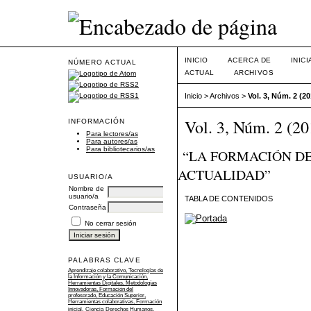
INICIO
ACERCA DE
INIC
NÚMERO ACTUAL
ACTUAL
ARCHIVOS
Inicio
>
Archivos
>
Vol. 3, Núm. 2 (20
Vol. 3, Núm. 2 (20
INFORMACIÓN
Para lectores/as
Para autores/as
Para bibliotecarios/as
“LA FORMACIÓN DE
ACTUALIDAD”
USUARIO/A
Nombre de
usuario/a
TABLA DE CONTENIDOS
Contraseña
No cerrar sesión
PALABRAS CLAVE
Aprendizaje colaborativo, Tecnologías de
la Información y la Comunicación,
Herramientas Digitales, Metodologías
Innovadoras, Formación del
profesorado, Educación Superior,
Herramientas colaborativas, Formación
inicial.
Ciencia
Derechos Humanos,