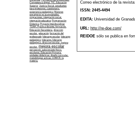
Correo electrónico de la revist
Competencia digital, TIC, Educación
Superior
Justicia Social, estudiantes
para profesores, cuestionario,
ISSN: 2445-4494
experiencia pedagógica
Menores
extranjeros no acompañados,
migraciones, integración social,
EDITA:
Universidad de Granad
integración educativa
Programación
Didáctica
Proyecto Interdisciplinar
TDAH, Práctica docente, formación,
URL:
http://re-doe.com/
Educación Secundaria.
dirección
escolar.
educación
formación del
REIDOE
sólo se publica en form
profesorado
liderazgo escolar
liderazgo
pedagógico
liderazgo, liderazgo
pedagógico, dirección escolar, mejora
mejora escolar
escolar.
percepción, autoconcepto físico,
escolares, Educación Primaria.
unidades didácticas, diseño curricular,
metodologías activas, LOMCE, la
materia.