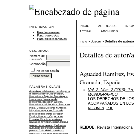
INICIO
ACERCA DE
INIC
INFORMACIÓN
ACTUAL
ARCHIVOS
Para lectores/as
Para autores/as
Para bibliotecarios/as
Inicio
>
Buscar
>
Detalles de autor/a
USUARIO/A
Detalles de autor/
Nombre de
usuario/a
Contraseña
No cerrar sesión
Aguaded Ramírez, Eva
Granada, España
PALABRAS CLAVE
Vol. 2, Núm. 2 (2016): “La
Aprendizaje colaborativo, Tecnologías de
MONOGRÁFICO
la Información y la Comunicación,
Herramientas Digitales, Metodologías
LOS DERECHOS DE LO
Innovadoras, Formación del
profesorado, Educación Superior,
ACOMPAÑADOS EN LOS
Herramientas colaborativas, Formación
RESUMEN
PDF
inicial.
Ciencia
Derechos Humanos,
Migración, Integración, Centro de
protección de menores
Dirección
Escolar, Liderazgo, Organización
Educativa, Directores escolares.
Educación, formación, gestalt, burnout,
profesor, amor, alumno.
Evaluación,
REIDOE
. Revista Internaciona
Evaluación del profesor, Actitud del
profesor, Calidad de la enseñanza,
Entrevista.
Formación del profesorado,