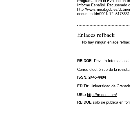
Programa para la Evaluación In
Informe Español. Recuperado 
http://www.mecd.gob.es/dctm/in
documentId=0901e72b8178631
Enlaces refback
No hay ningún enlace refbac
REIDOE
. Revista Internaciona
Correo electrónico de la revist
ISSN: 2445-4494
EDITA:
Universidad de Granad
URL:
http://re-doe.com/
REIDOE
sólo se publica en form