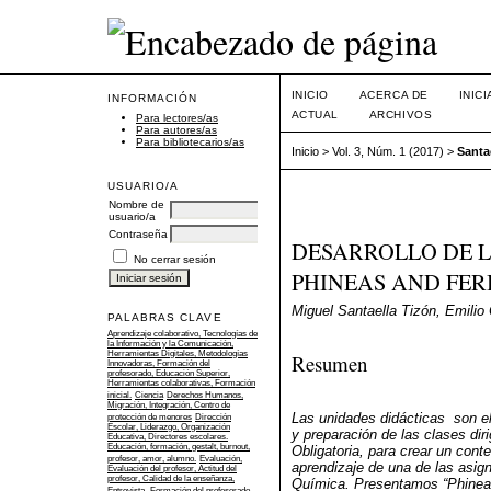
INICIO
ACERCA DE
INIC
INFORMACIÓN
ACTUAL
ARCHIVOS
Para lectores/as
Para autores/as
Para bibliotecarios/as
Inicio
>
Vol. 3, Núm. 1 (2017)
>
Santa
USUARIO/A
Nombre de
usuario/a
Contraseña
DESARROLLO DE L
No cerrar sesión
PHINEAS AND FER
Miguel Santaella Tizón, Emilio
PALABRAS CLAVE
Aprendizaje colaborativo, Tecnologías de
la Información y la Comunicación,
Herramientas Digitales, Metodologías
Resumen
Innovadoras, Formación del
profesorado, Educación Superior,
Herramientas colaborativas, Formación
inicial.
Ciencia
Derechos Humanos,
Migración, Integración, Centro de
Las unidades didácticas son el
protección de menores
Dirección
Escolar, Liderazgo, Organización
y preparación de las clases di
Educativa, Directores escolares.
Educación, formación, gestalt, burnout,
Obligatoria, para crear un cont
profesor, amor, alumno.
Evaluación,
aprendizaje de una de las asign
Evaluación del profesor, Actitud del
profesor, Calidad de la enseñanza,
Química. Presentamos “Phineas
Entrevista.
Formación del profesorado,