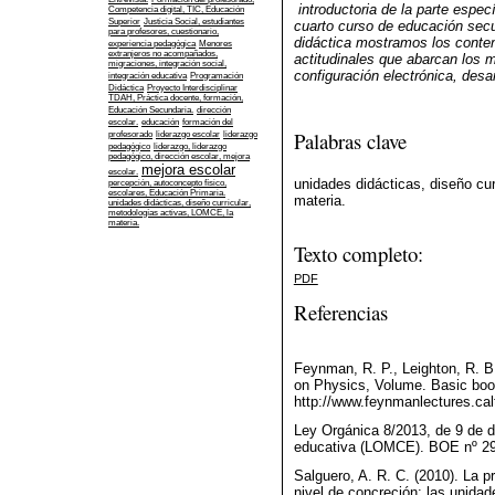
introductoria de la parte espe
Competencia digital, TIC, Educación
Superior
Justicia Social, estudiantes
cuarto curso de educación secu
para profesores, cuestionario,
didáctica mostramos los conte
experiencia pedagógica
Menores
extranjeros no acompañados,
actitudinales que abarcan los m
migraciones, integración social,
configuración electrónica, des
integración educativa
Programación
Didáctica
Proyecto Interdisciplinar
TDAH, Práctica docente, formación,
Educación Secundaria.
dirección
escolar.
educación
formación del
Palabras clave
profesorado
liderazgo escolar
liderazgo
pedagógico
liderazgo, liderazgo
pedagógico, dirección escolar, mejora
mejora escolar
escolar.
unidades didácticas, diseño cu
percepción, autoconcepto físico,
escolares, Educación Primaria.
materia.
unidades didácticas, diseño curricular,
metodologías activas, LOMCE, la
materia.
Texto completo:
PDF
Referencias
Feynman, R. P., Leighton, R. 
on Physics, Volume. Basic bo
http://www.feynmanlectures.cal
Ley Orgánica 8/2013, de 9 de di
educativa (LOMCE). BOE nº 29
Salguero, A. R. C. (2010). La p
nivel de concreción: las unidad