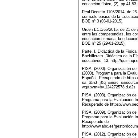
educación física, (2), pp.41-53.
Real Decreto 1105/2014, de 26 
currículo básico de la Educació
BOE nº 3 (03-01-2015).
Orden ECD/65/2015, de 21 de en
entre las competencias, los con
educación primaria, la educación
BOE nº 25 (29-01-2015).
Parte, I. Didáctica de la Físi
Bachillerato. Didáctica de la Fí
educativos, 13. http://quim.iqi
PISA. (2000). Organización de 
(2000). Programa para la Evalu
Español. Recuperado de https:
sa=t&rct=j&q=&esrc=s&sour
wg&bvm=bv.124272578,d.d2s
PISA. (2003). Organización de 
Programa para la Evaluación In
Recuperado de https://www.oec
PISA. (2009). Organización de 
Programa para la Evaluación In
Recuperado de
http://www.abc.es/gestordocum
PISA. (2012). Organización de 