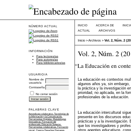
INICIO
ACERCA DE
INIC
NÚMERO ACTUAL
ACTUAL
ARCHIVOS
Inicio
>
Archivos
>
Vol. 2, Núm. 2 (20
Vol. 2, Núm. 2 (20
INFORMACIÓN
Para lectores/as
Para autores/as
Para bibliotecarios/as
“La Educación en contex
USUARIO/A
La educación es contextos mult
Nombre de
usuario/a
algunos años ya, sin embargo, l
Contraseña
la práctica y la investigación 
prioridad, no aplicada, en la f
No cerrar sesión
profesionales de la educación.
PALABRAS CLAVE
La educación intercultural sigu
Aprendizaje colaborativo, Tecnologías de
presente en los discursos educ
la Información y la Comunicación,
Herramientas Digitales, Metodologías
prácticas y a la investigación
Innovadoras, Formación del
profesorado, Educación Superior,
que los investigadores y profe
Herramientas colaborativas, Formación
otros agentes educativos, cono
inicial.
Ciencia
Derechos Humanos,