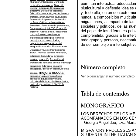
Migración, Integración, Centro de
permitan interactuar adecuada
protección de menores
Dirección
pluricultural y defiende ideales
Escolar, Liderazgo, Organización
Educativa, Directores escolares.
y, todo ello, en un contexto mu
Educación, formación, gestalt, burnout,
nunca la composición multicultu
profesor, amor, alumno.
Evaluación,
Evaluación del profesor, Actitud del
migraciones, al impacto de las
profesor, Calidad de la enseñanza,
sociales y políticos, de las nu
Entrevista.
Formación del profesorado,
Competencia digital, TIC, Educación
del papel de las diferentes pob
Superior
Justicia Social, estudiantes
comprendida, gracias a lo interc
para profesores, cuestionario,
experiencia pedagógica
Menores
todo grupo y persona, necesaria
extranjeros no acompañados,
migraciones, integración social,
de ser complejo e intersubjetiv
integración educativa
Programación
Didáctica
Proyecto Interdisciplinar
TDAH, Práctica docente, formación,
Educación Secundaria.
dirección
escolar.
educación
formación del
profesorado
liderazgo escolar
liderazgo
Número completo
pedagógico
liderazgo, liderazgo
pedagógico, dirección escolar, mejora
mejora escolar
escolar.
Ver o descargar el número completo
percepción, autoconcepto físico,
escolares, Educación Primaria.
unidades didácticas, diseño curricular,
metodologías activas, LOMCE, la
materia.
Tabla de contenidos
MONOGRÁFICO
LOS DERECHOS DE LOS M
ACOMPAÑADOS EN LOS CE
Georgia Angelidou, Eva Mar
MIGRATORY PROCESSES AN
STUDENTS IN THE ITALIAN