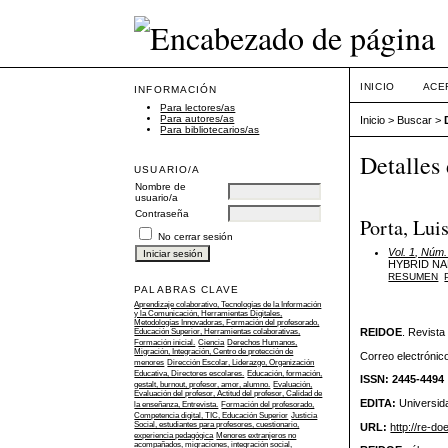
INICIO
ACE
INFORMACIÓN
Para lectores/as
Para autores/as
Inicio
>
Buscar
>
Para bibliotecarios/as
Detalles 
USUARIO/A
Nombre de
usuario/a
Contraseña
Porta, Lu
No cerrar sesión
Vol. 1, Núm.
HYBRID N
RESUMEN
PALABRAS CLAVE
Aprendizaje colaborativo, Tecnologías de la Información
y la Comunicación, Herramientas Digitales,
Metodologías Innovadoras, Formación del profesorado,
REIDOE
. Revista
Educación Superior, Herramientas colaborativas,
Formación inicial.
Ciencia
Derechos Humanos,
Migración, Integración, Centro de protección de
Correo electrónico
menores
Dirección Escolar, Liderazgo, Organización
Educativa, Directores escolares.
Educación, formación,
ISSN: 2445-4494
gestalt, burnout, profesor, amor, alumno.
Evaluación,
Evaluación del profesor, Actitud del profesor, Calidad de
EDITA:
Universid
la enseñanza, Entrevista.
Formación del profesorado,
Competencia digital, TIC, Educación Superior
Justicia
Social, estudiantes para profesores, cuestionario,
URL:
http://re-do
experiencia pedagógica
Menores extranjeros no
acompañados, migraciones, integración social,