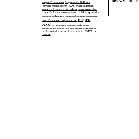
REIDOE
sólo se p
integración educativa
Programación Didáctica
Proyecto Interdisciplinar
TDAH, Práctica docente,
formación, Educación Secundaria.
dirección escolar.
educación
formación del profesorado
liderazgo escolar
liderazgo pedagógico
liderazgo, liderazgo pedagógico,
mejora
dirección escolar, mejora escolar.
escolar
percepción, autoconcepto físico,
escolares, Educación Primaria.
unidades didácticas,
diseño curricular, metodologías activas, LOMCE, la
materia.