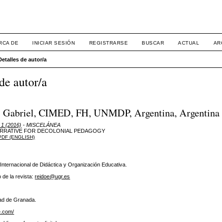
RCA DE
INICIAR SESIÓN
REGISTRARSE
BUSCAR
ACTUAL
AR
Detalles de autor/a
de autor/a
is Gabriel, CIMED, FH, UNMDP, Argentina, Argentina
 1 (2016)
- MISCELÁNEA
ARRATIVE FOR DECOLONIAL PEDAGOGY
PDF (ENGLISH)
 Internacional de Didáctica y Organización Educativa.
 de la revista:
reidoe@ugr.es
ad de Granada.
e.com/