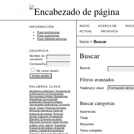
INICIO
ACERCA DE
INIC
INFORMACIÓN
ACTUAL
ARCHIVOS
Para lectores/as
Para autores/as
Para bibliotecarios/as
Inicio
>
Buscar
USUARIO/A
Buscar
Nombre de
usuario/a
Contraseña
Buscar
No cerrar sesión
Filtros avanzados
PALABRAS CLAVE
Palabra(s) clave
Aprendizaje colaborativo, Tecnologías de
la Información y la Comunicación,
Herramientas Digitales, Metodologías
Innovadoras, Formación del
Buscar categorías
profesorado, Educación Superior,
Herramientas colaborativas, Formación
inicial.
Ciencia
Derechos Humanos,
Migración, Integración, Centro de
Autores/as
protección de menores
Dirección
Escolar, Liderazgo, Organización
Título
Educativa, Directores escolares.
Educación, formación, gestalt, burnout,
Resumen
profesor, amor, alumno.
Evaluación,
Evaluación del profesor, Actitud del
Texto completo
profesor, Calidad de la enseñanza,
Entrevista.
Formación del profesorado,