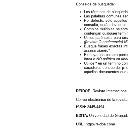
Consejos de búsqueda:
Los términos de búsqueda
Las palabras comunes ser
Por defecto, sólo aquellos
consulta, serán devueltos (
Combine múltiples palabra
contengan cualquier términ
Utilice paréntesis para cr
((revista O conferencia) N
Busque frases exactas int
acceso abierto"
Excluya una palabra poni
línea
o
NO política en líne
Utilice
*
en un término com
caracteres concuerde; p. e
aquellos documentos que c
REIDOE
. Revista Internaciona
Correo electrónico de la revist
ISSN: 2445-4494
EDITA:
Universidad de Granad
URL:
http://re-doe.com/