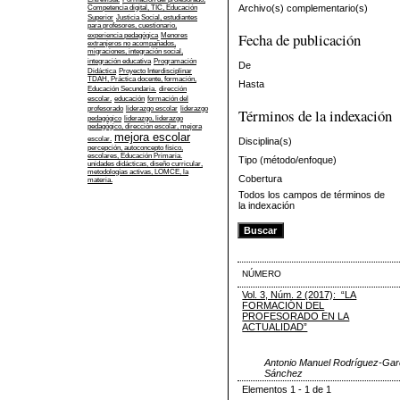
Archivo(s) complementario(s)
Competencia digital, TIC, Educación
Superior
Justicia Social, estudiantes
para profesores, cuestionario,
Fecha de publicación
experiencia pedagógica
Menores
extranjeros no acompañados,
migraciones, integración social,
integración educativa
Programación
De
Didáctica
Proyecto Interdisciplinar
TDAH, Práctica docente, formación,
Hasta
Educación Secundaria.
dirección
escolar.
educación
formación del
profesorado
liderazgo escolar
liderazgo
Términos de la indexación
pedagógico
liderazgo, liderazgo
pedagógico, dirección escolar, mejora
mejora escolar
escolar.
Disciplina(s)
percepción, autoconcepto físico,
escolares, Educación Primaria.
Tipo (método/enfoque)
unidades didácticas, diseño curricular,
metodologías activas, LOMCE, la
Cobertura
materia.
Todos los campos de términos de
la indexación
NÚMERO
Vol. 3, Núm. 2 (2017): “LA
FORMACIÓN DEL
PROFESORADO EN LA
ACTUALIDAD”
Antonio Manuel Rodríguez-Garc
Sánchez
Elementos 1 - 1 de 1